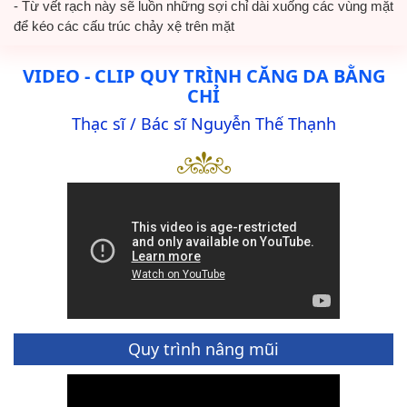
- Từ vết rạch này sẽ luồn những sợi chỉ dài xuống các vùng mặt
để kéo các cấu trúc chảy xệ trên mặt
VIDEO - CLIP QUY TRÌNH CĂNG DA BẰNG
CHỈ
Thạc sĩ / Bác sĩ Nguyễn Thế Thạnh
Quy trình nâng mũi