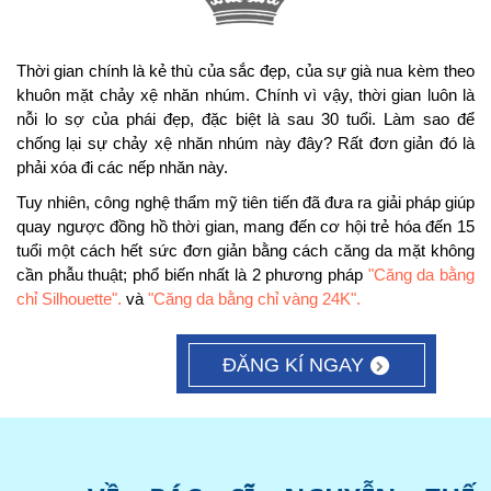
Thời gian chính là kẻ thù của sắc đẹp, của sự già nua kèm theo
khuôn mặt chảy xệ nhăn nhúm. Chính vì vậy, thời gian luôn là
nỗi lo sợ của phái đẹp, đặc biệt là sau 30 tuổi. Làm sao để
chống lại sự chảy xệ nhăn nhúm này đây? Rất đơn giản đó là
phải xóa đi các nếp nhăn này.
Tuy nhiên, công nghệ thẩm mỹ tiên tiến đã đưa ra giải pháp giúp
quay ngược đồng hồ thời gian, mang đến cơ hội trẻ hóa đến 15
tuổi một cách hết sức đơn giản bằng cách căng da mặt không
cần phẫu thuật; phổ biến nhất là 2 phương pháp
"Căng da bằng
chỉ Silhouette".
và
"Căng da bằng chỉ vàng 24K".
ĐĂNG KÍ NGAY