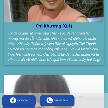
Chị Khương (Q.1)
Tôi đã đi qua rất nhiều spa chăm sóc da rất nhiều lần
nhưng mà da vẫn còn xấu, nhăn nheo và nhiều vết chân
chim. Khi thấy Thẩm mỹ viện Bác sĩ Nguyễn Thế Thạnh
có dịch vụ căng da mặt bằng chỉ vàng . Vậy là tôi đến đây
thực hiện dịch vụ này. Các bác sĩ tại đây thăm khám và tư
vấn cho tôi rất nhiệt tình. Kết quả làm tôi cảm thấy hài lòng!
FACEBOOK
SỐ ĐIỆN THOẠI