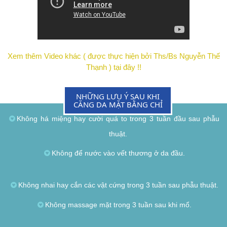
Xem thêm Video khác ( được thực hiện bởi Ths/Bs Nguyễn Thế
Thạnh ) tại đây !!
NHỮNG LƯU Ý SAU KHI
CĂNG DA MẶT BẰNG CHỈ
Không há miệng hay cười quá to trong 3 tuần đầu sau phẫu
thuật.
Không để nước vào vết thương ở da đầu.
Không nhai hay cắn các vật cứng trong 3 tuần sau phẫu thuật.
Không massage mặt trong 3 tuần sau khi mổ.