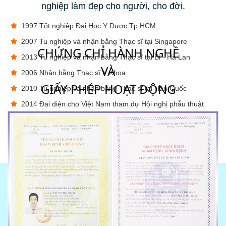
nghiệp làm đẹp cho người, cho đời.
1997 Tốt nghiệp Đại Học Y Dược Tp.HCM
2007 Tu nghiệp và nhận bằng Thạc sĩ tại Singapore
CHỨNG CHỈ HÀNH NGHỀ
2013 Tu nghiệp và nhận bằng Thạc sĩ tại Bỉ - Hà Lan
VÀ
2006 Nhận bằng Thạc sĩ Y Khoa
GIẤY PHÉP HOẠT ĐỘNG
2010 Tu nghiệp và nhận bằng Thạc sĩ tại Hàn Quốc
2014 Đại diện cho Việt Nam tham dự Hội nghị phẫu thuật
thẩm mỹ quốc tế tại Philippines ...
Từng nhiều năm tu nghiệp tại các quốc gia có ngành
phẫu thuật thẩm mỹ tiến tiến như: Bỉ, Hà Lan, Hàn Quốc...