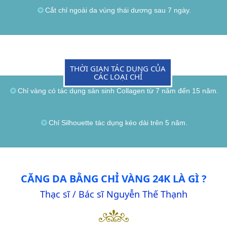
Cắt chỉ ngoài da vùng thái dương sau 7 ngày.
THỜI GIAN TÁC DỤNG CỦA
CÁC LOẠI CHỈ
Chỉ vàng có tác dụng sản sinh Collagen từ 7 năm đến 15 năm.
Chỉ Silhouette tác dụng kéo dài trên 5 năm.
CĂNG DA BẰNG CHỈ VÀNG 24K LÀ GÌ ?
Thạc sĩ / Bác sĩ Nguyễn Thế Thạnh