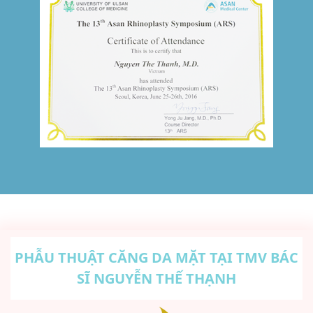
PHẪU THUẬT CĂNG DA MẶT TẠI TMV BÁC
SĨ NGUYỄN THẾ THẠNH