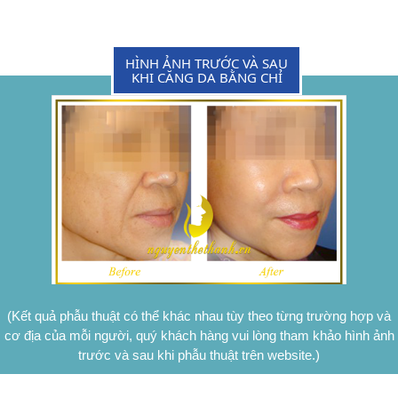
HÌNH ẢNH TRƯỚC VÀ SAU
KHI CĂNG DA BẰNG CHỈ
(Kết quả phẫu thuật có thể khác nhau tùy theo từng trường hợp và
cơ địa của mỗi người, quý khách hàng vui lòng tham khảo hình ảnh
trước và sau khi phẫu thuật trên website.)