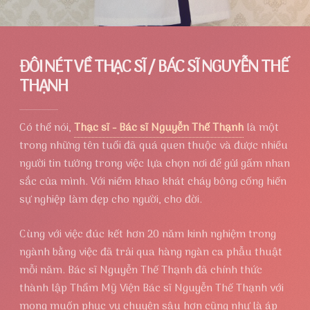
ĐÔI NÉT VỀ THẠC SĨ / BÁC SĨ NGUYỄN THẾ
THẠNH
Có thể nói,
Thạc sĩ - Bác sĩ Nguyễn Thế Thạnh
là một
trong những tên tuổi đã quá quen thuộc và được nhiều
người tin tưởng trong việc lựa chọn nơi để gửi gấm nhan
sắc của mình. Với niềm khao khát cháy bỏng cống hiến
sự nghiệp làm đẹp cho người, cho đời.
Cùng với việc đúc kết hơn 20 năm kinh nghiệm trong
ngành bằng việc đã trải qua hàng ngàn ca phẫu thuật
mỗi năm. Bác sĩ Nguyễn Thế Thạnh đã chính thức
thành lập Thẩm Mỹ Viện Bác sĩ Nguyễn Thế Thạnh với
mong muốn phục vụ chuyên sâu hơn cũng như là áp