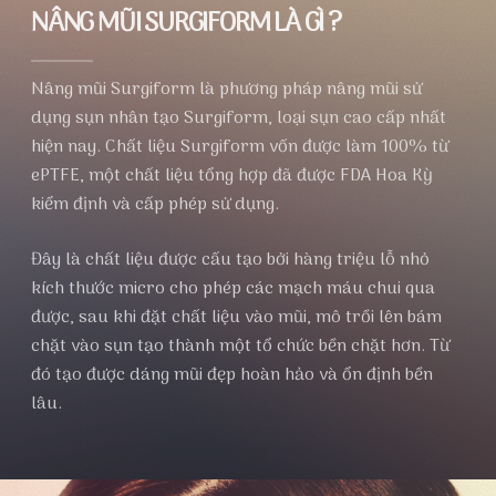
NÂNG MŨI SURGIFORM LÀ GÌ ?
Nâng mũi Surgiform là phương pháp nâng mũi sử
dụng sụn nhân tạo Surgiform, loại sụn cao cấp nhất
hiện nay. Chất liệu Surgiform vốn được làm 100% từ
ePTFE, một chất liệu tổng hợp đã được FDA Hoa Kỳ
kiểm định và cấp phép sử dụng.
Đây là chất liệu được cấu tạo bởi hàng triệu lỗ nhỏ
kích thước micro cho phép các mạch máu chui qua
được, sau khi đặt chất liệu vào mũi, mô trồi lên bám
chặt vào sụn tạo thành một tổ chức bền chặt hơn. Từ
đó tạo được dáng mũi đẹp hoàn hảo và ổn định bền
lâu.