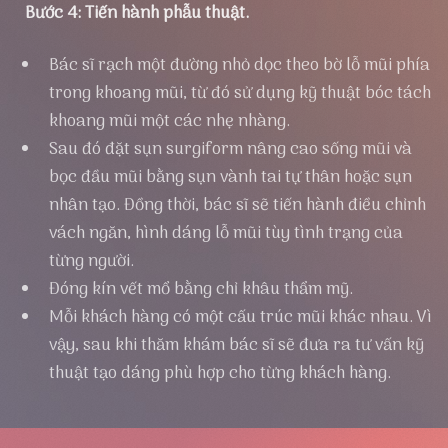
Bước 4: Tiến hành phẫu thuật.
Bác sĩ rạch một đường nhỏ dọc theo bờ lỗ mũi phía
trong khoang mũi, từ đó sử dụng kỹ thuật bóc tách
khoang mũi một các nhẹ nhàng.
Sau đó đặt sụn surgiform nâng cao sống mũi và
bọc đầu mũi bằng sụn vành tai tự thân hoặc sụn
nhân tạo. Đồng thời, bác sĩ sẽ tiến hành điều chỉnh
vách ngăn, hình dáng lỗ mũi tùy tình trạng của
từng người.
Đóng kín vết mổ bằng chỉ khâu thẩm mỹ.
Mỗi khách hàng có một cấu trúc mũi khác nhau. Vì
vậy, sau khi thăm khám bác sĩ sẽ đưa ra tư vấn kỹ
thuật tạo dáng phù hợp cho từng khách hàng.