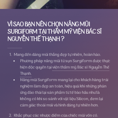
VÌ SAO BẠN NÊN CHỌN NÂNG MŨI
SURGIFORM TẠI THẨM MỸ VIỆN BÁC SĨ
NGUYỄN THẾ THẠNH ?
Mang đến dáng mũi thẳng đẹp tự nhiên, hoàn hảo.
Phương pháp nâng mũi từ sụn Surgiform được thực
hiện độc quyền tại
viện thẩm mỹ Bác sĩ Nguyễn Thế
Thạnh.
Nâng mũi Surgiform mang lại cho khách hàng trải
nghiệm làm đẹp an toàn, hiệu quả khi những phản
ứng đào thải lại sản phẩm từ tế bào hầu như là
không có khi so sánh với vật liệu Silicon, đem lại
cảm giác thoải mái và hình dáng tự nhiên hơn.
Khắc phục các nhược điểm của chiếc mũi vốn có.