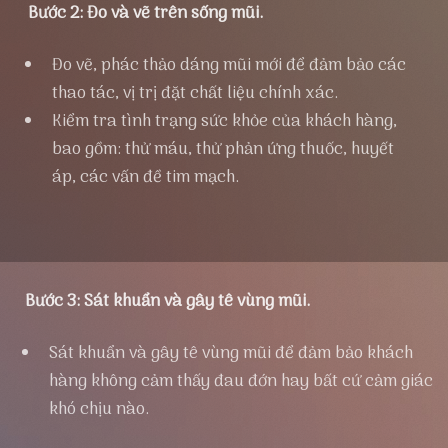
Bước 2: Đo và vẽ trên sống mũi.
Đo vẽ, phác thảo dáng mũi mới để đảm bảo các
thao tác, vị trị đặt chất liệu chính xác.
Kiểm tra tình trạng sức khỏe của khách hàng,
bao gồm: thử máu, thử phản ứng thuốc, huyết
áp, các vấn đề tim mạch.
QUY TRÌNH THỰC HIỆN NÂNG MŨI SURGIFORM
Bước 3: Sát khuẩn và gây tê vùng mũi.
Sát khuẩn và gây tê vùng mũi để đảm bảo khách
hàng không cảm thấy đau đớn hay bất cứ cảm giác
khó chịu nào.