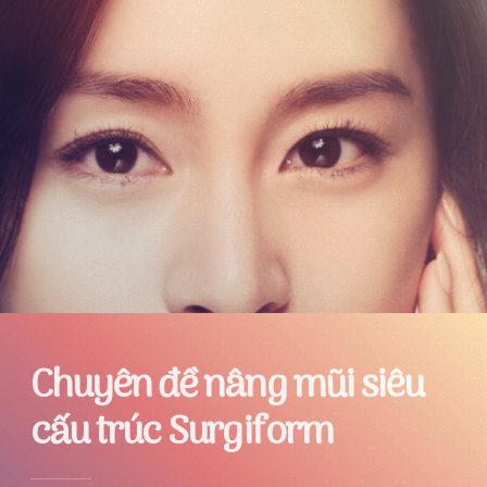
Chuyên đề nâng mũi
siêu
cấu trúc Surgiform