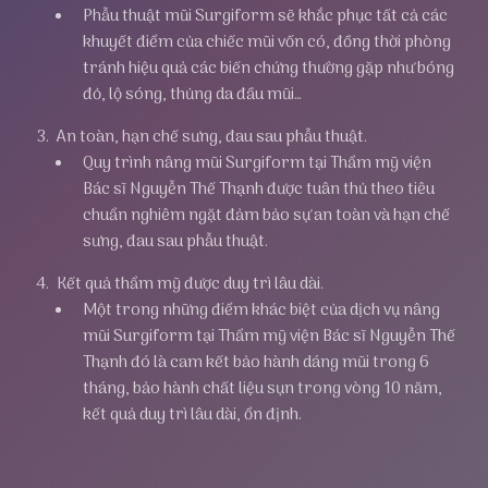
Phẫu thuật mũi Surgiform sẽ khắc phục tất cả các
khuyết điểm của chiếc mũi vốn có, đồng thời phòng
tránh hiệu quả các biến chứng thường gặp như bóng
đỏ, lộ sóng, thủng da đầu mũi…
An toàn, hạn chế sưng, đau sau phẫu thuật.
Quy trình nâng mũi Surgiform tại Thẩm mỹ viện
Bác sĩ Nguyễn Thế Thạnh được tuân thủ theo tiêu
chuẩn nghiêm ngặt đảm bảo sự an toàn và hạn chế
sưng, đau sau phẫu thuật.
Kết quả thẩm mỹ được duy trì lâu dài.
Một trong những điểm khác biệt của dịch vụ nâng
mũi Surgiform tại Thẩm mỹ viện Bác sĩ Nguyễn Thế
Thạnh đó là cam kết bảo hành dáng mũi trong 6
tháng, bảo hành chất liệu sụn trong vòng 10 năm,
kết quả duy trì lâu dài, ổn định.