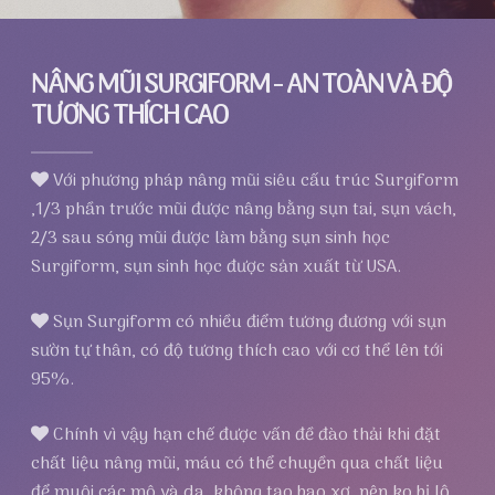
NÂNG MŨI SURGIFORM - AN TOÀN VÀ ĐỘ
TƯƠNG THÍCH CAO
Với phương pháp nâng mũi siêu cấu trúc Surgiform
,1/3 phần trước mũi được nâng bằng sụn tai, sụn vách,
2/3 sau sóng mũi được làm bằng sụn sinh học
Surgiform, sụn sinh học được sản xuất từ USA.
Sụn Surgiform có nhiều điểm tương đương với sụn
sườn tự thân, có độ tương thích cao với cơ thể lên tới
95%.
Chính vì vậy hạn chế được vấn đề đào thải khi đặt
chất liệu nâng mũi, máu có thể chuyền qua chất liệu
để muôi các mô và da, không tạo bao xơ, nên ko bị lộ