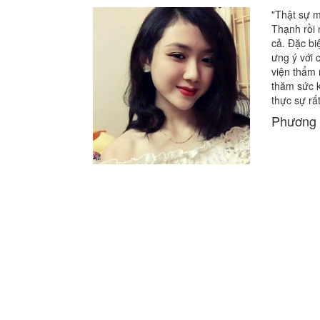
"Thật sự m
Thạnh rồi 
cả. Đặc bi
ưng ý với
viện thẩm 
thăm sức 
thực sự rất
Phương 