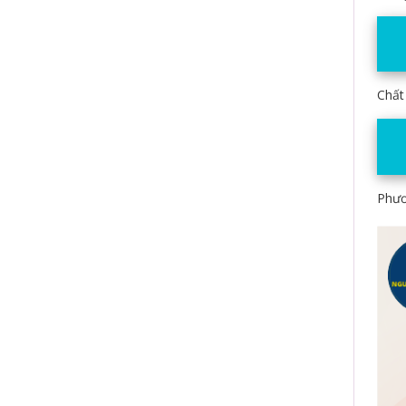
Chất
Phươ