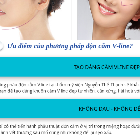
Ưu điểm của phương pháp độn cằm V-line?
TẠO DÁNG CẰM VLINE ĐẸP
ng pháp độn cằm V line tại thẩm mỹ viện Nguyễn Thế Thạnh sẽ khắc 
bạn để tạo dáng khuôn cằm V line đẹp tự nhiên, cân xứng, hài hoà v
KHÔNG ĐAU - KHÔNG ĐỂ
sĩ có thể tiến hành phẫu thuật độn cằm ở vị trí trong miệng hoặc dư
 lành vết thương sau mổ cũng như không để lại sẹo xấu.