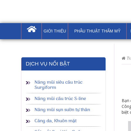
GIỚI THIỆU
PHẪU THUẬT THẨM MỸ
Tr
DỊCH VỤ NỔI BẬT
Nâng mũi siêu cấu trúc
Surgiform
Nâng mũi cấu trúc S-line
Bạn 
Công
Nâng mũi sụn sườn tự thân
biệt
Căng da, Khuôn mặt