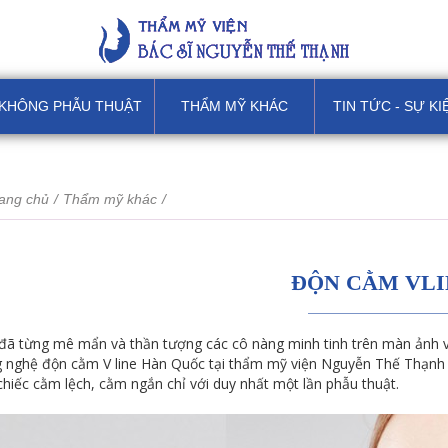
KHÔNG PHẪU THUẬT
THẨM MỸ KHÁC
TIN TỨC - SỰ KI
ang chủ
/
Thẩm mỹ khác
/
ĐỘN CẰM VLI
đã từng mê mẩn và thần tượng các cô nàng minh tinh trên màn ảnh v
 nghệ độn cằm V line Hàn Quốc tại thẩm mỹ viện Nguyễn Thế Thạnh
 chiếc cằm lệch, cằm ngắn chỉ với duy nhất một lần phẫu thuật.