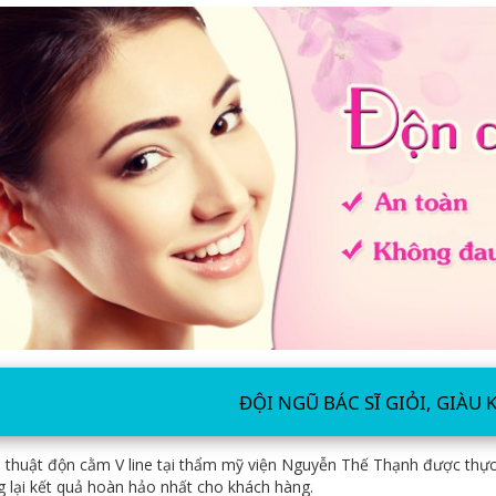
ĐỘI NGŨ BÁC SĨ GIỎI, GIÀU
 thuật độn cằm V line tại thẩm mỹ viện Nguyễn Thế Thạnh được thực hi
 lại kết quả hoàn hảo nhất cho khách hàng.