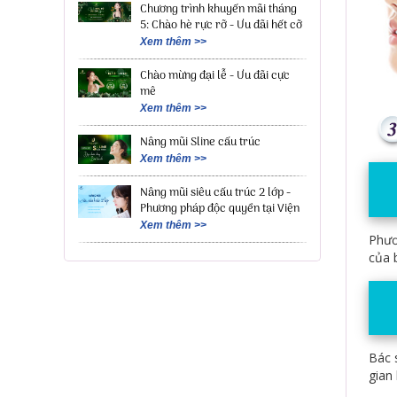
Chương trình khuyến mãi tháng
5: Chào hè rực rỡ - Ưu đãi hết cỡ
Xem thêm >>
Chào mừng đại lễ - Ưu đãi cực
mê
Xem thêm >>
Nâng mũi Sline cấu trúc
Xem thêm >>
Nâng mũi siêu cấu trúc 2 lớp -
Phương pháp độc quyền tại Viện
Xem thêm >>
Phươ
của 
Bác 
gian