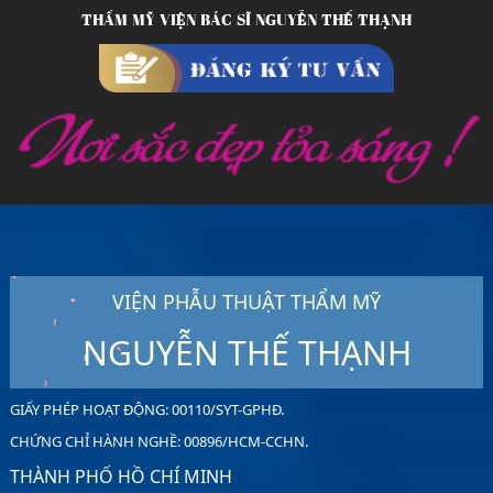
THẨM MỸ VIỆN BÁC SĨ NGUYỄN THẾ THẠNH
VIỆN PHẪU THUẬT THẨM MỸ
NGUYỄN THẾ THẠNH
GIẤY PHÉP HOẠT ĐỘNG: 00110/SYT-GPHĐ.
CHỨNG CHỈ HÀNH NGHỀ: 00896/HCM-CCHN.
THÀNH PHỐ HỒ CHÍ MINH