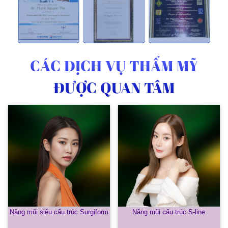
CÁC DỊCH VỤ THẨM MỸ
ĐƯỢC QUAN TÂM
Nâng mũi siêu cấu trúc Surgiform
Nâng mũi cấu trúc S-line