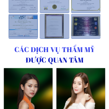
CÁC DỊCH VỤ THẨM MỸ
ĐƯỢC QUAN TÂM