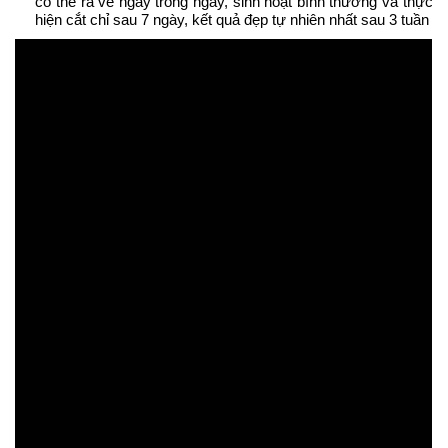
có thể ra về ngay trong ngày, sinh hoạt bình thường và thực
hiện cắt chỉ sau 7 ngày, kết quả đẹp tự nhiên nhất sau 3 tuần