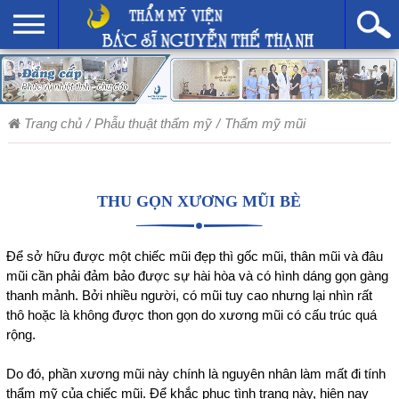
Trang chủ
/
Phẫu thuật thẩm mỹ
/
Thẩm mỹ mũi
THU GỌN XƯƠNG MŨI BÈ
Để sở hữu được một chiếc mũi đẹp thì gốc mũi, thân mũi và đâu
mũi cần phải đảm bảo được sự hài hòa và có hình dáng gọn gàng
thanh mảnh. Bởi nhiều người, có mũi tuy cao nhưng lại nhìn rất
thô hoặc là không được thon gọn do xương mũi có cấu trúc quá
rộng.
Do đó, phần xương mũi này chính là nguyên nhân làm mất đi tính
thẩm mỹ của chiếc mũi. Để khắc phục tình trạng này, hiện nay