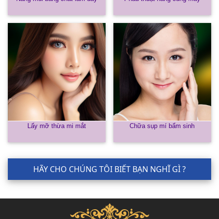
Lấy mỡ thừa mi mắt
Chữa sụp mí bẩm sinh
HÃY CHO CHÚNG TÔI BIẾT BẠN NGHĨ GÌ ?