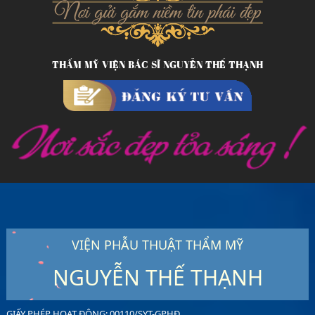
THẨM MỸ VIỆN BÁC SĨ NGUYỄN THẾ THẠNH
VIỆN PHẪU THUẬT THẨM MỸ
NGUYỄN THẾ THẠNH
GIẤY PHÉP HOẠT ĐỘNG: 00110/SYT-GPHĐ.