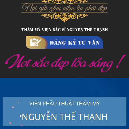
THẨM MỸ VIỆN BÁC SĨ NGUYỄN THẾ THẠNH
VIỆN PHẪU THUẬT THẨM MỸ
NGUYỄN THẾ THẠNH