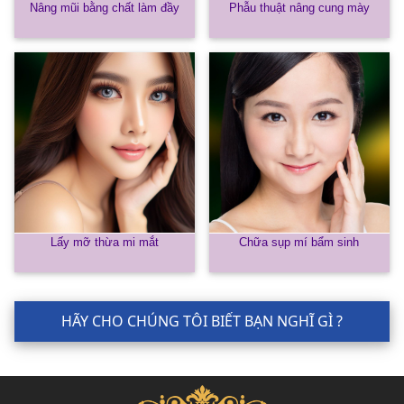
Nâng mũi bằng chất làm đầy
Phẫu thuật nâng cung mày
Lấy mỡ thừa mi mắt
Chữa sụp mí bẩm sinh
HÃY CHO CHÚNG TÔI BIẾT BẠN NGHĨ GÌ ?