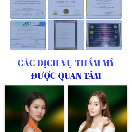
CÁC DỊCH VỤ THẨM MỸ
ĐƯỢC QUAN TÂM