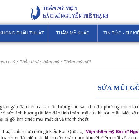
KHÔNG PHẪU THUẬT
THẨM MỸ KHÁC
TIN TỨC - SỰ KI
ang chủ
/
Phẫu thuật thẩm mỹ
/
Thẩm mỹ mũi
SỬA MŨI G
g lần gặp đầu tiên cái tạo ấn tượng sâu sắc cho đối phương chính là 
 có sức ảnh hương rất lớn đến tính thẩm mỹ của khuôn mặt. Một số 
lại bị gồ làm chiếc mũi mất đi vẻ thanh thoát.
 thuật chỉnh sửa mũi gồ kiểu Hàn Quốc tại
Viện thẩm mỹ Bác sĩ Ng
 lựa chọn đặt niềm tin khi muốn khắc phục khuyết điểm mũi gồ và m