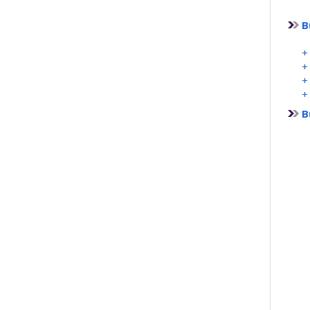
B
+ 
+
+
+ 
B