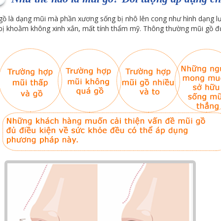
gồ là dạng mũi mà phần xương sống bị nhô lên cong như hình dạng l
bị khoằm không xinh xắn, mất tính thẩm mỹ. Thông thường mũi gồ đư