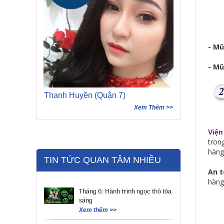
-
Mũ
- Mũ
Thanh Huyền (Quận 7)
Xem Thêm >>
Viện
tron
hàng
TIN TỨC QUAN TÂM NHIỀU
An t
hàng
Tháng 6: Hành trình ngọc thô tỏa
sáng
Xem thêm >>