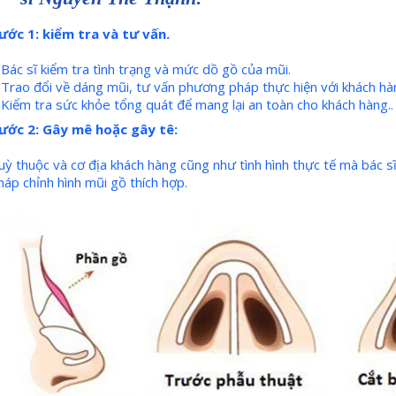
ước 1: kiểm tra và tư vấn.
 Bác sĩ kiểm tra tình trạng và mức dồ gồ của mũi.
 Trao đổi về dáng mũi, tư vấn phương pháp thực hiện với khách h
 Kiểm tra sức khỏe tổng quát để mang lại an toàn cho khách hàng..
ước 2: Gây mê hoặc gây tê:
uỳ thuộc và cơ địa khách hàng cũng như tình hình thực tế mà bác 
háp chỉnh hình mũi gồ thích hợp.