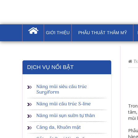
GIỚI THIỆU
PHẪU THUẬT THẨM MỸ
Tr
DỊCH VỤ NỔI BẬT
Nâng mũi siêu cấu trúc
Surgiform
Nâng mũi cấu trúc S-line
Tron
tâm,
Nâng mũi sụn sườn tự thân
mũi 
Căng da, Khuôn mặt
Phẫu
hàng