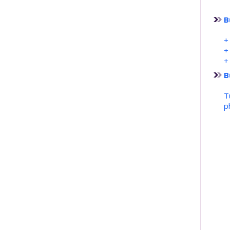
B
+
+
+
B
T
p