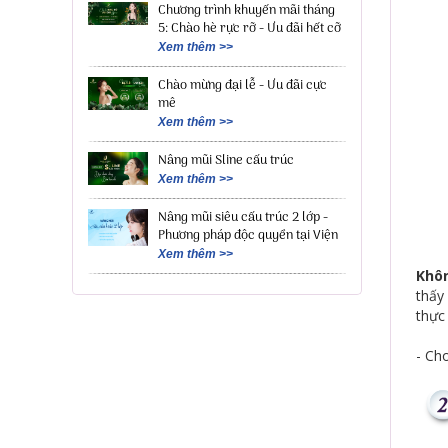
Chương trình khuyến mãi tháng
5: Chào hè rực rỡ - Ưu đãi hết cỡ
Xem thêm >>
Chào mừng đại lễ - Ưu đãi cực
mê
Xem thêm >>
Nâng mũi Sline cấu trúc
Xem thêm >>
Nâng mũi siêu cấu trúc 2 lớp -
Phương pháp độc quyền tại Viện
Xem thêm >>
Khôn
thấy
thực 
- Ch