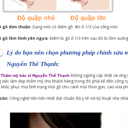
i gồ đơn thuần:
Dạng mũi có điểm gồ lên ở 1/3 của sống mũi.
i gồ lõm hình yên ngựa:
Điểm bị gồ ở 1/3 trên sau đó bị lõm xuống
Lý do bạn nên chọn phương pháp chỉnh sửa mũ
Nguyễn Thế Thạnh:
không ngừng cập nhật và ứng d
 Thẩm mỹ bác sĩ Nguyễn Thế Thạnh
g việc làm đẹp thẩm mỹ cho khách hàng trong đó phải kể đến công n
 khắc phục mọi tình trạng mũi gồ cho cánh mũi thon gọn, cao vừa phả
oàn:
Công nghệ tiên tiến nhất đạt chuẩn Bộ y tế với kỹ thuật nhẹ nh
.