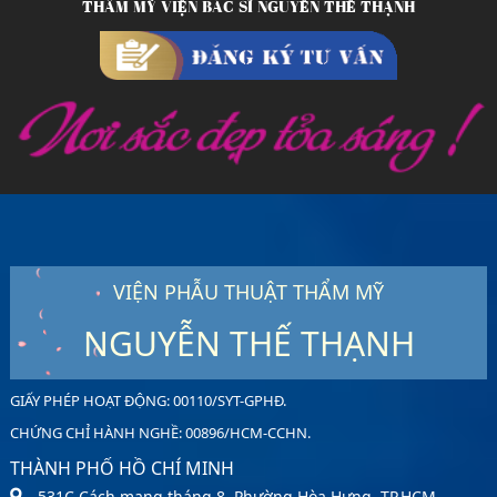
THẨM MỸ VIỆN BÁC SĨ NGUYỄN THẾ THẠNH
VIỆN PHẪU THUẬT THẨM MỸ
NGUYỄN THẾ THẠNH
GIẤY PHÉP HOẠT ĐỘNG: 00110/SYT-GPHĐ.
CHỨNG CHỈ HÀNH NGHỀ: 00896/HCM-CCHN.
THÀNH PHỐ HỒ CHÍ MINH
531C Cách mạng tháng 8, Phường Hòa Hưng, TP.HCM.