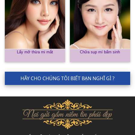
Lấy mỡ thừa mi mắt
Chữa sụp mí bẩm sinh
HÃY CHO CHÚNG TÔI BIẾT BẠN NGHĨ GÌ ?