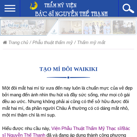
Trang chủ
/
Phẫu thuật thẩm mỹ
/
Thẩm mỹ mắt
TẠO MÍ ĐÔI WAIKIKI
Một đôi mắt hai mí từ xưa đến nay luôn là chuẩn mực của vẻ đẹp
bởi mang đến ánh nhìn thu hút và đầy sức sống, như mọi cô gái
đều ao ước. Nhưng không phải ai cũng có thể sở hữu được đôi
mắt hai mí, đa phần người Châu Á thường có có dáng mắt nhỏ,
một mí thậm chí là mí sụp.
Hiểu được nhu cầu này,
Viện Phẫu Thuật Thẩm Mỹ Thạc sĩ/Bác
sĩ Nguyễn Thế Thạnh
đã và đang áp dụng thành công phương